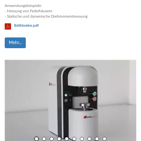
Anwendungsbeispiele:
- Messung von Federhäusern
- Statische und dynamische Drehmomentmessung
BARImètre.pdf
Mehr...