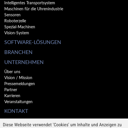
Intelligentes Transportsystem
Maschinen für die Uhrenindustrie
Sensoren
Roboterzelle
Spezial-Machinen
Vision-System
SOFTWARE-LÖSUNGEN
BRANCHEN
UNTERNEHMEN
Über uns
Vision / Mission
Pressemeldungen
Partner
Karrieren
Veranstaltungen
KONTAKT
Kontakt
Diese Webseite verwendet 'Cookies' um Inhalte und Anzeigen zu
Newsletter