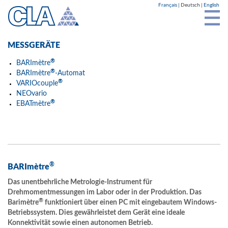
Cookie-Einstellungen
Français
Deutsch
English
MESSGERÄTE
®
BARImètre
®
BARImètre
-Automat
®
VARIOcouple
NEOvario
®
EBATmètre
CLA - micro torque measurement solutions
®
BARImètre
YouTube ist deaktiviert.
Das unentbehrliche Metrologie-Instrument für
Erlauben
Drehmomentmessungen im Labor oder in der Produktion. Das
®
Barimètre
funktioniert über einen PC mit eingebautem Windows-
Betriebssystem. Dies gewährleistet dem Gerät eine ideale
Konnektivität sowie einen autonomen Betrieb.