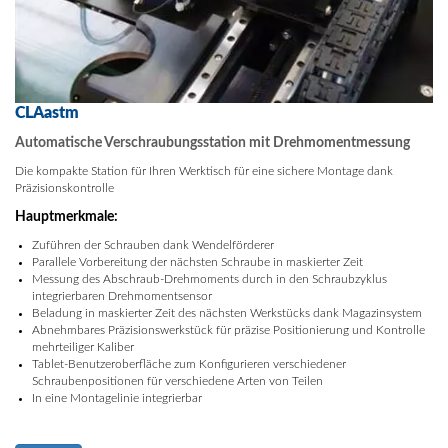
CLAastm
Automatische Verschraubungsstation mit Drehmomentmessung
Die kompakte Station für Ihren Werktisch für eine sichere Montage dank
Präzisionskontrolle
Hauptmerkmale:
Zuführen der Schrauben dank Wendelförderer
Parallele Vorbereitung der nächsten Schraube in maskierter Zeit
Messung des Abschraub-Drehmoments durch in den Schraubzyklus
integrierbaren Drehmomentsensor
Beladung in maskierter Zeit des nächsten Werkstücks dank Magazinsystem
Abnehmbares Präzisionswerkstück für präzise Positionierung und Kontrolle
mehrteiliger Kaliber
Tablet-Benutzeroberfläche zum Konfigurieren verschiedener
Schraubenpositionen für verschiedene Arten von Teilen
In eine Montagelinie integrierbar